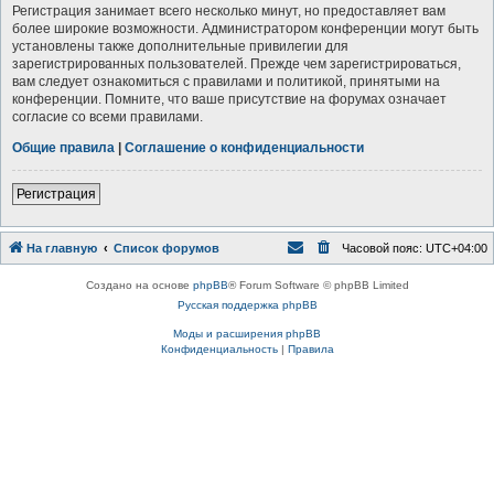
Регистрация занимает всего несколько минут, но предоставляет вам
более широкие возможности. Администратором конференции могут быть
установлены также дополнительные привилегии для
зарегистрированных пользователей. Прежде чем зарегистрироваться,
вам следует ознакомиться с правилами и политикой, принятыми на
конференции. Помните, что ваше присутствие на форумах означает
согласие со всеми правилами.
Общие правила
|
Соглашение о конфиденциальности
Р
е
г
и
с
т
р
а
ц
и
я
На главную
Список форумов
Часовой пояс:
UTC+04:00
Создано на основе
phpBB
® Forum Software © phpBB Limited
Русская поддержка phpBB
Моды и расширения phpBB
Конфиденциальность
|
Правила