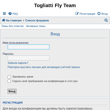
Togliatti Fly Team
Регистрация
FAQ
Р
е
г
и
с
т
р
а
ц
и
я
Вход
На главную
Список форумов
Темы без ответов
Активные темы
о
и
Вход
с
Имя пользователя:
к
Пароль:
Забыли пароль?
Повторно выслать письмо для активации учётной записи
Запомнить меня
Скрыть моё пребывание на конференции в этот раз
Р
Е
Г
И
С
Т
Р
А
Ц
И
Я
Для входа на конференцию вы должны быть зарегистрированы.