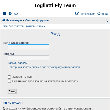
Togliatti Fly Team
Регистрация
FAQ
Р
е
г
и
с
т
р
а
ц
и
я
Вход
На главную
Список форумов
Темы без ответов
Активные темы
о
и
Вход
с
Имя пользователя:
к
Пароль:
Забыли пароль?
Повторно выслать письмо для активации учётной записи
Запомнить меня
Скрыть моё пребывание на конференции в этот раз
Р
Е
Г
И
С
Т
Р
А
Ц
И
Я
Для входа на конференцию вы должны быть зарегистрированы.