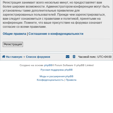
Регистрация занимает всего несколько минут, но предоставляет вам
более широкие возможности. Администратором конференции могут быть
установлены также дополнительные привилегии для
зарегистрированных пользователей. Прежде чем зарегистрироваться,
вам следует ознакомиться с правилами и политикой, принятыми на
конференции. Помните, что ваше присутствие на форумах означает
согласие со всеми правилами.
Общие правила
|
Соглашение о конфиденциальности
Р
е
г
и
с
т
р
а
ц
и
я
На главную
Список форумов
Часовой пояс:
UTC+04:00
Создано на основе
phpBB
® Forum Software © phpBB Limited
Русская поддержка phpBB
Моды и расширения phpBB
Конфиденциальность
|
Правила