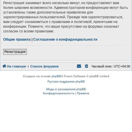
Регистрация занимает всего несколько минут, но предоставляет вам
более широкие возможности. Администратором конференции могут быть
установлены также дополнительные привилегии для
зарегистрированных пользователей. Прежде чем зарегистрироваться,
вам следует ознакомиться с правилами и политикой, принятыми на
конференции. Помните, что ваше присутствие на форумах означает
согласие со всеми правилами.
Общие правила
|
Соглашение о конфиденциальности
Р
е
г
и
с
т
р
а
ц
и
я
На главную
Список форумов
Часовой пояс:
UTC+04:00
Создано на основе
phpBB
® Forum Software © phpBB Limited
Русская поддержка phpBB
Моды и расширения phpBB
Конфиденциальность
|
Правила