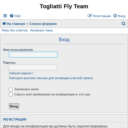
Togliatti Fly Team
Регистрация
FAQ
Р
е
г
и
с
т
р
а
ц
и
я
Вход
На главную
Список форумов
Темы без ответов
Активные темы
о
и
Вход
с
Имя пользователя:
к
Пароль:
Забыли пароль?
Повторно выслать письмо для активации учётной записи
Запомнить меня
Скрыть моё пребывание на конференции в этот раз
Р
Е
Г
И
С
Т
Р
А
Ц
И
Я
Для входа на конференцию вы должны быть зарегистрированы.