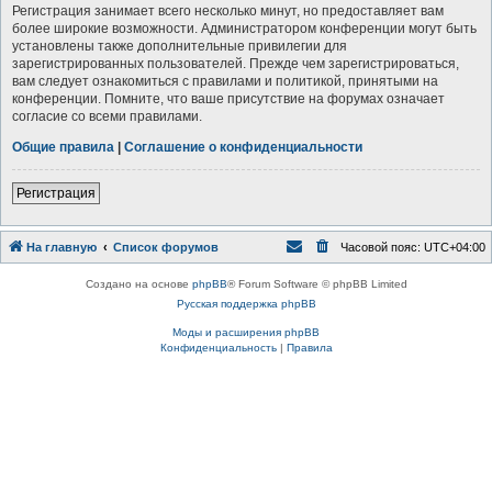
Регистрация занимает всего несколько минут, но предоставляет вам
более широкие возможности. Администратором конференции могут быть
установлены также дополнительные привилегии для
зарегистрированных пользователей. Прежде чем зарегистрироваться,
вам следует ознакомиться с правилами и политикой, принятыми на
конференции. Помните, что ваше присутствие на форумах означает
согласие со всеми правилами.
Общие правила
|
Соглашение о конфиденциальности
Р
е
г
и
с
т
р
а
ц
и
я
На главную
Список форумов
Часовой пояс:
UTC+04:00
Создано на основе
phpBB
® Forum Software © phpBB Limited
Русская поддержка phpBB
Моды и расширения phpBB
Конфиденциальность
|
Правила