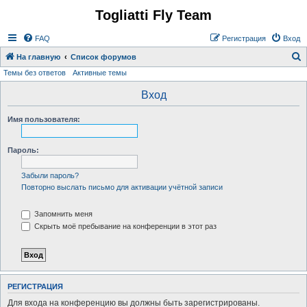
Togliatti Fly Team
Регистрация
FAQ
Р
е
г
и
с
т
р
а
ц
и
я
Вход
На главную
Список форумов
Темы без ответов
Активные темы
о
и
Вход
с
Имя пользователя:
к
Пароль:
Забыли пароль?
Повторно выслать письмо для активации учётной записи
Запомнить меня
Скрыть моё пребывание на конференции в этот раз
Р
Е
Г
И
С
Т
Р
А
Ц
И
Я
Для входа на конференцию вы должны быть зарегистрированы.