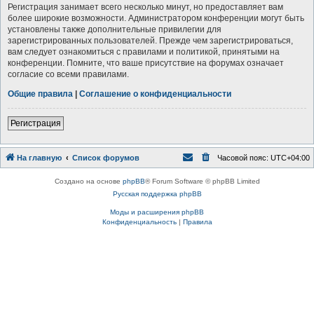
Регистрация занимает всего несколько минут, но предоставляет вам
более широкие возможности. Администратором конференции могут быть
установлены также дополнительные привилегии для
зарегистрированных пользователей. Прежде чем зарегистрироваться,
вам следует ознакомиться с правилами и политикой, принятыми на
конференции. Помните, что ваше присутствие на форумах означает
согласие со всеми правилами.
Общие правила
|
Соглашение о конфиденциальности
Р
е
г
и
с
т
р
а
ц
и
я
На главную
Список форумов
Часовой пояс:
UTC+04:00
Создано на основе
phpBB
® Forum Software © phpBB Limited
Русская поддержка phpBB
Моды и расширения phpBB
Конфиденциальность
|
Правила