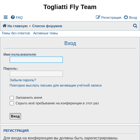
Togliatti Fly Team
Регистрация
FAQ
Р
е
г
и
с
т
р
а
ц
и
я
Вход
На главную
Список форумов
Темы без ответов
Активные темы
о
и
Вход
с
Имя пользователя:
к
Пароль:
Забыли пароль?
Повторно выслать письмо для активации учётной записи
Запомнить меня
Скрыть моё пребывание на конференции в этот раз
Р
Е
Г
И
С
Т
Р
А
Ц
И
Я
Для входа на конференцию вы должны быть зарегистрированы.