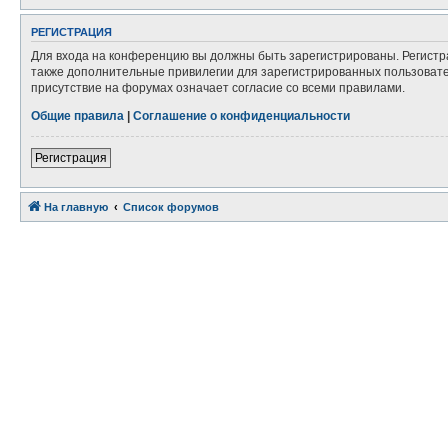
Р
Е
Г
И
С
Т
Р
А
Ц
И
Я
Для входа на конференцию вы должны быть зарегистрированы. Регистр
также дополнительные привилегии для зарегистрированных пользовател
присутствие на форумах означает согласие со всеми правилами.
Общие правила
|
Соглашение о конфиденциальности
Р
е
г
и
с
т
р
а
ц
и
я
На главную
Связаться с
Список форумов
администрацией