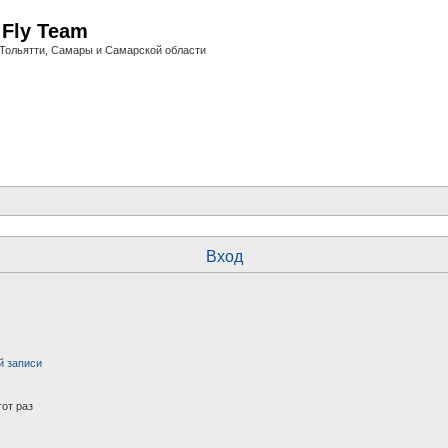
i Fly Team
Тольятти, Самары и Самарской области
Вход
й записи
от раз