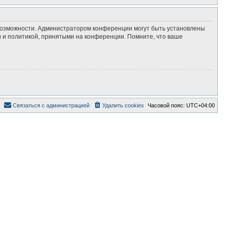
 возможности. Администратором конференции могут быть установлены
 и политикой, принятыми на конференции. Помните, что ваше
С
в
я
з
а
т
ь
с
я
с
а
д
м
и
н
и
с
т
р
а
ц
и
е
й
Удалить cookies
Часовой пояс:
UTC+04:00