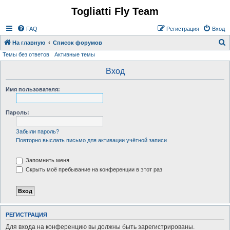
Togliatti Fly Team
Регистрация
FAQ
Р
е
г
и
с
т
р
а
ц
и
я
Вход
На главную
Список форумов
Темы без ответов
Активные темы
о
и
Вход
с
Имя пользователя:
к
Пароль:
Забыли пароль?
Повторно выслать письмо для активации учётной записи
Запомнить меня
Скрыть моё пребывание на конференции в этот раз
Р
Е
Г
И
С
Т
Р
А
Ц
И
Я
Для входа на конференцию вы должны быть зарегистрированы.