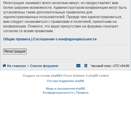
Регистрация занимает всего несколько минут, но предоставляет вам
более широкие возможности. Администратором конференции могут быть
установлены также дополнительные привилегии для
зарегистрированных пользователей. Прежде чем зарегистрироваться,
вам следует ознакомиться с правилами и политикой, принятыми на
конференции. Помните, что ваше присутствие на форумах означает
согласие со всеми правилами.
Общие правила
|
Соглашение о конфиденциальности
Р
е
г
и
с
т
р
а
ц
и
я
На главную
Список форумов
Часовой пояс:
UTC+04:00
Создано на основе
phpBB
® Forum Software © phpBB Limited
Русская поддержка phpBB
Моды и расширения phpBB
Конфиденциальность
|
Правила