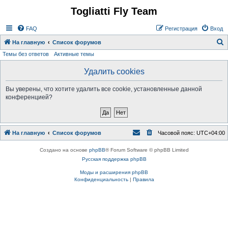
Togliatti Fly Team
Регистрация
FAQ
Р
е
г
и
с
т
р
а
ц
и
я
Вход
На главную
Список форумов
Темы без ответов
Активные темы
о
и
Удалить cookies
с
Вы уверены, что хотите удалить все cookie, установленные данной
к
конференцией?
На главную
Список форумов
Часовой пояс:
UTC+04:00
Создано на основе
phpBB
® Forum Software © phpBB Limited
Русская поддержка phpBB
Моды и расширения phpBB
Конфиденциальность
|
Правила