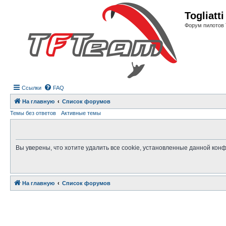
Регистрация
Togliatt
Форум пилотов 
Ссылки
FAQ
На главную
Список форумов
Темы без ответов
Активные темы
Вы уверены, что хотите удалить все cookie, установленные данной ко
На главную
Связаться с
Список форумов
администрацией