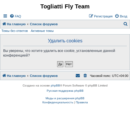
Togliatti Fly Team
Регистрация
FAQ
Р
е
г
и
с
т
р
а
ц
и
я
Вход
На главную
Список форумов
Темы без ответов
Активные темы
о
и
Удалить cookies
с
Вы уверены, что хотите удалить все cookie, установленные данной
к
конференцией?
На главную
Список форумов
Часовой пояс:
UTC+04:00
Создано на основе
phpBB
® Forum Software © phpBB Limited
Русская поддержка phpBB
Моды и расширения phpBB
Конфиденциальность
|
Правила