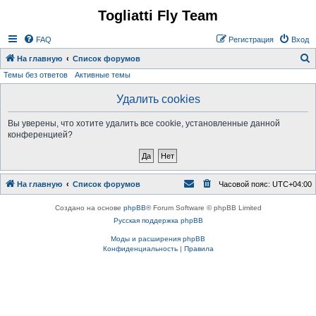
Togliatti Fly Team
Регистрация
FAQ
Р
е
г
и
с
т
р
а
ц
и
я
Вход
На главную
Список форумов
Темы без ответов
Активные темы
о
и
Удалить cookies
с
Вы уверены, что хотите удалить все cookie, установленные данной
к
конференцией?
На главную
Список форумов
Часовой пояс:
UTC+04:00
Создано на основе
phpBB
® Forum Software © phpBB Limited
Русская поддержка phpBB
Моды и расширения phpBB
Конфиденциальность
|
Правила