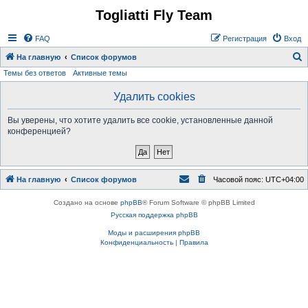
Togliatti Fly Team
Регистрация
FAQ
Р
е
г
и
с
т
р
а
ц
и
я
Вход
На главную
Список форумов
Темы без ответов
Активные темы
о
и
Удалить cookies
с
Вы уверены, что хотите удалить все cookie, установленные данной
к
конференцией?
На главную
Список форумов
Часовой пояс:
UTC+04:00
Создано на основе
phpBB
® Forum Software © phpBB Limited
Русская поддержка phpBB
Моды и расширения phpBB
Конфиденциальность
|
Правила