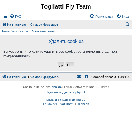
Togliatti Fly Team
Регистрация
FAQ
Р
е
г
и
с
т
р
а
ц
и
я
Вход
На главную
Список форумов
Темы без ответов
Активные темы
о
и
Удалить cookies
с
Вы уверены, что хотите удалить все cookie, установленные данной
к
конференцией?
На главную
Список форумов
Часовой пояс:
UTC+04:00
Создано на основе
phpBB
® Forum Software © phpBB Limited
Русская поддержка phpBB
Моды и расширения phpBB
Конфиденциальность
|
Правила