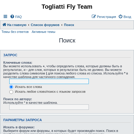
Togliatti Fly Team
Регистрация
FAQ
Р
е
г
и
с
т
р
а
ц
и
я
Вход
На главную
Список форумов
Поиск
Темы без ответов
Активные темы
Поиск
ЗАПРОС
Ключевые слова:
Вы можете использовать
+
, чтобы определить слова, которые должны быть в
результатах, и
-
для слов, которых в результатах быть не должно. Вы можете
разделить слова символом
|
для поиска любого слова из списка. Используйте
*
в
качестве шаблона для частичного совпадения.
Искать все слова
Искать любое слово/поиск с языком запросов
Поиск по автору:
Используйте * в качестве шаблона.
ПАРАМЕТРЫ ЗАПРОСА
Искать в форумах:
Выберите форум или форумы, в которых будет произведён поиск. Поиск в