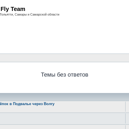
i Fly Team
Тольятти, Самары и Самарской области
Темы без ответов
ёпок в Подвалье через Волгу