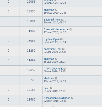
0
15098
02 апр 2020, 17:24
slydiman
0
18536
19 мар 2020, 21:46
Василий Роик
0
15094
20 янв 2020, 09:27
Алексей Мещеряков
0
11907
17 янв 2020, 14:12
Шубин Юрий
0
15087
04 янв 2020, 13:14
Коротков Олег
0
11286
23 дек 2019, 20:20
slydiman
0
11492
15 дек 2019, 23:23
ПАРАПЛАНЧИК
0
12652
09 окт 2019, 23:45
slydiman
0
12730
13 сен 2019, 14:19
dima
0
12188
21 авг 2019, 12:39
Александр Богатырёв
0
13565
22 июл 2019, 22:35