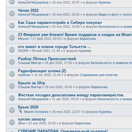
Алексей Мещеряков
»
16 ноя 2022, 23:47
» в форуме
Курилка
Чегем 2022
Алексей Мещеряков
»
16 ноя 2022, 00:02
» в форуме
Видео и фото с полет
Как Саша парамототрайк в Сибири покупал
Алексей Мещеряков
»
02 ноя 2022, 19:58
» в форуме
Безопасность и прави
23 Февраля уже близко! Время подарков и скидок на Mvari
Messer
»
17 фев 2022, 03:53
» в форуме
Барахолка
кто живет в новом городе Тольятти ...
FAZER
»
08 май 2021, 21:36
» в форуме
Курилка
Разбор Лётных Происшествий
Ольшак Виктор
»
18 дек 2020, 17:55
» в форуме
Безопасность и правила п
Радиофикация шлема (2)
slydiman
»
11 окт 2020, 21:43
» в форуме
Снаряжение для полетов
Крыло за 10тр
Ольшак Виктор
»
29 сен 2020, 19:42
» в форуме
Барахолка
Жесткая посадка дельтаплана между парапланеристов.
Алексей Мещеряков
»
11 авг 2020, 09:02
» в форуме
Безопасность и прави
Крым 2020
Maxim Osmanov
»
25 июл 2020, 22:47
» в форуме
Курилка
куплю запаску
dima
»
22 апр 2020, 13:30
» в форуме
Барахолка
СУВЕНИР ПАРАПЛАН. Оригинальный подарок!