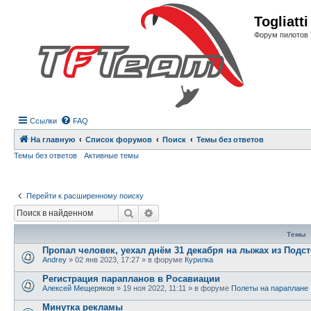
Регистрация
Togliatt
Форум пилотов 
Ссылки
FAQ
На главную
Список форумов
Поиск
Темы без ответов
Темы без ответов
Активные темы
Перейти к расширенному поиску
Поиск
Расширенный поиск
Темы
Пропал человек, уехал днём 31 декабря на лыжах из Подст
Andrey
»
02 янв 2023, 17:27
» в форуме
Курилка
Регистрация парапланов в Росавиации
Алексей Мещеряков
»
19 ноя 2022, 11:11
» в форуме
Полеты на параплане
Минутка рекламы