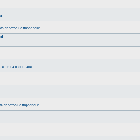
ов
ла полетов на параплане
o!
олетов на параплане
ла полетов на параплане