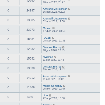
0
12762
16 ноя 2022, 23:47
Алексей Мещеряков
0
24897
16 ноя 2022, 00:02
Алексей Мещеряков
0
13005
02 ноя 2022, 19:58
Messer
0
23973
17 фев 2022, 03:53
FAZER
0
18081
08 май 2021, 21:36
Ольшак Виктор
0
12832
18 дек 2020, 17:55
slydiman
0
15552
11 окт 2020, 21:43
Ольшак Виктор
0
13638
29 сен 2020, 19:42
Алексей Мещеряков
0
14212
11 авг 2020, 09:02
Maxim Osmanov
0
11369
25 июл 2020, 22:47
dima
0
14601
22 апр 2020, 13:30
Aleksey