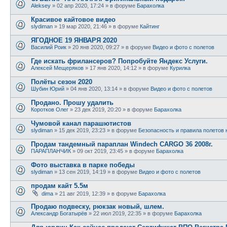
Aleksey
»
02 апр 2020, 17:24
» в форуме
Барахолка
Красивое кайтовое видео
slydiman
»
19 мар 2020, 21:46
» в форуме
Кайтинг
ЯГОДНОЕ 19 ЯНВАРЯ 2020
Василий Роик
»
20 янв 2020, 09:27
» в форуме
Видео и фото с полетов
Где искать фрилансеров? Попробуйте Яндекс Услуги.
Алексей Мещеряков
»
17 янв 2020, 14:12
» в форуме
Курилка
Полёты сезон 2020
Шубин Юрий
»
04 янв 2020, 13:14
» в форуме
Видео и фото с полетов
Продано. Прошу удалить
Коротков Олег
»
23 дек 2019, 20:20
» в форуме
Барахолка
Чумовой канал парашютистов
slydiman
»
15 дек 2019, 23:23
» в форуме
Безопасность и правила полетов 
Продам тандемный параплан Windech CARGO 36 2008г.
ПАРАПЛАНЧИК
»
09 окт 2019, 23:45
» в форуме
Барахолка
Фото выставка в парке победы
slydiman
»
13 сен 2019, 14:19
» в форуме
Видео и фото с полетов
продам кайт 5.5м
dima
»
21 авг 2019, 12:39
» в форуме
Барахолка
Продаю подвеску, рюкзак новый, шлем.
Александр Богатырёв
»
22 июл 2019, 22:35
» в форуме
Барахолка