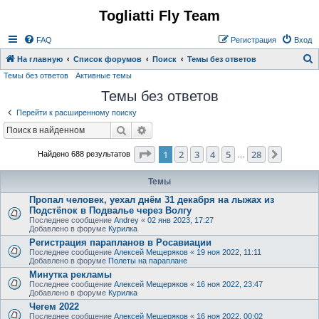
Togliatti Fly Team
Регистрация
FAQ
Р
е
г
и
с
т
р
а
ц
и
я
Вход
На главную
Список форумов
Поиск
Темы без ответов
Темы без ответов
Активные темы
о
Темы без ответов
и
с
Перейти к расширенному поиску
к
Поиск
Расширенный поиск
Страница
1
из
28
1
2
3
4
5
28
След.
Найдено 688 результатов
…
Темы
Пропал человек, уехал днём 31 декабря на лыжах из
Подстёпок в Подвалье через Волгу
Последнее сообщение
Andrey
«
02 янв 2023, 17:27
Добавлено в форуме
Курилка
Регистрация парапланов в Росавиации
Последнее сообщение
Алексей Мещеряков
«
19 ноя 2022, 11:11
Добавлено в форуме
Полеты на параплане
Минутка рекламы
Последнее сообщение
Алексей Мещеряков
«
16 ноя 2022, 23:47
Добавлено в форуме
Курилка
Чегем 2022
Последнее сообщение
Алексей Мещеряков
«
16 ноя 2022, 00:02