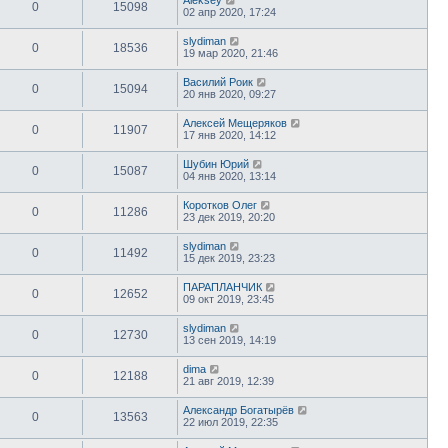
0
15098
02 апр 2020, 17:24
slydiman
0
18536
19 мар 2020, 21:46
Василий Роик
0
15094
20 янв 2020, 09:27
Алексей Мещеряков
0
11907
17 янв 2020, 14:12
Шубин Юрий
0
15087
04 янв 2020, 13:14
Коротков Олег
0
11286
23 дек 2019, 20:20
slydiman
0
11492
15 дек 2019, 23:23
ПАРАПЛАНЧИК
0
12652
09 окт 2019, 23:45
slydiman
0
12730
13 сен 2019, 14:19
dima
0
12188
21 авг 2019, 12:39
Александр Богатырёв
0
13563
22 июл 2019, 22:35