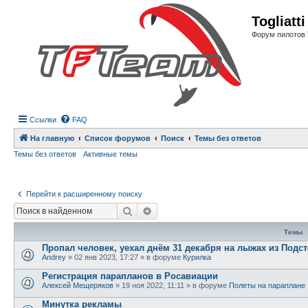
Регистрация
Togliatt
Форум пилотов 
Ссылки
FAQ
На главную
Список форумов
Поиск
Темы без ответов
Темы без ответов
Активные темы
Перейти к расширенному поиску
Поиск
Расширенный поиск
Темы
Пропал человек, уехал днём 31 декабря на лыжах из Подст
Andrey
»
02 янв 2023, 17:27
» в форуме
Курилка
Регистрация парапланов в Росавиации
Алексей Мещеряков
»
19 ноя 2022, 11:11
» в форуме
Полеты на параплане
Минутка рекламы