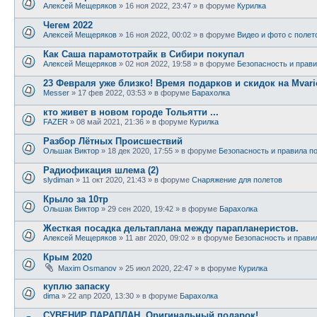
Алексей Мещеряков
»
16 ноя 2022, 23:47
» в форуме
Курилка
Чегем 2022
Алексей Мещеряков
»
16 ноя 2022, 00:02
» в форуме
Видео и фото с полет
Как Саша парамототрайк в Сибири покупал
Алексей Мещеряков
»
02 ноя 2022, 19:58
» в форуме
Безопасность и прави
23 Февраля уже близко! Время подарков и скидок на Mvari
Messer
»
17 фев 2022, 03:53
» в форуме
Барахолка
кто живет в новом городе Тольятти ...
FAZER
»
08 май 2021, 21:36
» в форуме
Курилка
Разбор Лётных Происшествий
Ольшак Виктор
»
18 дек 2020, 17:55
» в форуме
Безопасность и правила п
Радиофикация шлема (2)
slydiman
»
11 окт 2020, 21:43
» в форуме
Снаряжение для полетов
Крыло за 10тр
Ольшак Виктор
»
29 сен 2020, 19:42
» в форуме
Барахолка
Жесткая посадка дельтаплана между парапланеристов.
Алексей Мещеряков
»
11 авг 2020, 09:02
» в форуме
Безопасность и прави
Крым 2020
Maxim Osmanov
»
25 июл 2020, 22:47
» в форуме
Курилка
куплю запаску
dima
»
22 апр 2020, 13:30
» в форуме
Барахолка
СУВЕНИР ПАРАПЛАН. Оригинальный подарок!