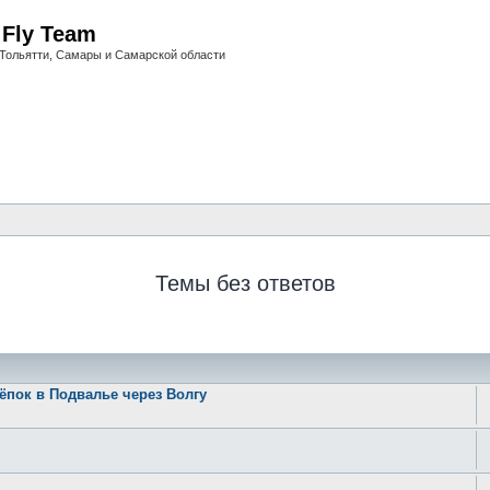
i Fly Team
Тольятти, Самары и Самарской области
Темы без ответов
ёпок в Подвалье через Волгу