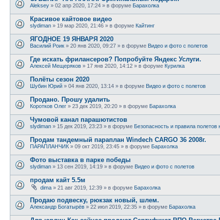
Aleksey
»
02 апр 2020, 17:24
» в форуме
Барахолка
Красивое кайтовое видео
slydiman
»
19 мар 2020, 21:46
» в форуме
Кайтинг
ЯГОДНОЕ 19 ЯНВАРЯ 2020
Василий Роик
»
20 янв 2020, 09:27
» в форуме
Видео и фото с полетов
Где искать фрилансеров? Попробуйте Яндекс Услуги.
Алексей Мещеряков
»
17 янв 2020, 14:12
» в форуме
Курилка
Полёты сезон 2020
Шубин Юрий
»
04 янв 2020, 13:14
» в форуме
Видео и фото с полетов
Продано. Прошу удалить
Коротков Олег
»
23 дек 2019, 20:20
» в форуме
Барахолка
Чумовой канал парашютистов
slydiman
»
15 дек 2019, 23:23
» в форуме
Безопасность и правила полетов 
Продам тандемный параплан Windech CARGO 36 2008г.
ПАРАПЛАНЧИК
»
09 окт 2019, 23:45
» в форуме
Барахолка
Фото выставка в парке победы
slydiman
»
13 сен 2019, 14:19
» в форуме
Видео и фото с полетов
продам кайт 5.5м
dima
»
21 авг 2019, 12:39
» в форуме
Барахолка
Продаю подвеску, рюкзак новый, шлем.
Александр Богатырёв
»
22 июл 2019, 22:35
» в форуме
Барахолка