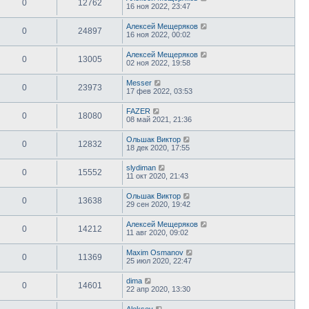
0
12762
16 ноя 2022, 23:47
Алексей Мещеряков
0
24897
16 ноя 2022, 00:02
Алексей Мещеряков
0
13005
02 ноя 2022, 19:58
Messer
0
23973
17 фев 2022, 03:53
FAZER
0
18080
08 май 2021, 21:36
Ольшак Виктор
0
12832
18 дек 2020, 17:55
slydiman
0
15552
11 окт 2020, 21:43
Ольшак Виктор
0
13638
29 сен 2020, 19:42
Алексей Мещеряков
0
14212
11 авг 2020, 09:02
Maxim Osmanov
0
11369
25 июл 2020, 22:47
dima
0
14601
22 апр 2020, 13:30
Aleksey