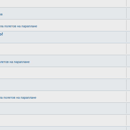
ов
ла полетов на параплане
o!
олетов на параплане
ла полетов на параплане