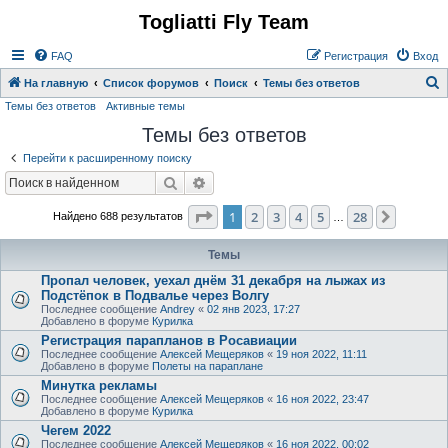
Togliatti Fly Team
Регистрация
FAQ
Р
е
г
и
с
т
р
а
ц
и
я
Вход
На главную
Список форумов
Поиск
Темы без ответов
Темы без ответов
Активные темы
о
Темы без ответов
и
с
Перейти к расширенному поиску
к
Поиск
Расширенный поиск
Страница
1
из
28
1
2
3
4
5
28
След.
Найдено 688 результатов
…
Темы
Пропал человек, уехал днём 31 декабря на лыжах из
Подстёпок в Подвалье через Волгу
Последнее сообщение
Andrey
«
02 янв 2023, 17:27
Добавлено в форуме
Курилка
Регистрация парапланов в Росавиации
Последнее сообщение
Алексей Мещеряков
«
19 ноя 2022, 11:11
Добавлено в форуме
Полеты на параплане
Минутка рекламы
Последнее сообщение
Алексей Мещеряков
«
16 ноя 2022, 23:47
Добавлено в форуме
Курилка
Чегем 2022
Последнее сообщение
Алексей Мещеряков
«
16 ноя 2022, 00:02