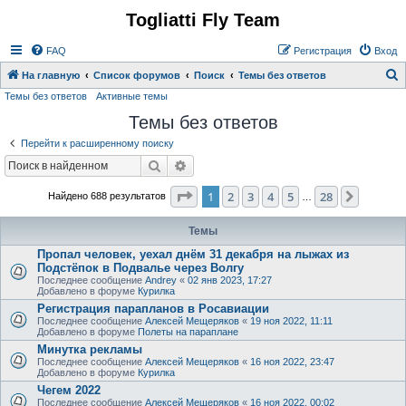
Togliatti Fly Team
Регистрация
FAQ
Р
е
г
и
с
т
р
а
ц
и
я
Вход
На главную
Список форумов
Поиск
Темы без ответов
Темы без ответов
Активные темы
о
Темы без ответов
и
с
Перейти к расширенному поиску
к
Поиск
Расширенный поиск
Страница
1
из
28
1
2
3
4
5
28
След.
Найдено 688 результатов
…
Темы
Пропал человек, уехал днём 31 декабря на лыжах из
Подстёпок в Подвалье через Волгу
Последнее сообщение
Andrey
«
02 янв 2023, 17:27
Добавлено в форуме
Курилка
Регистрация парапланов в Росавиации
Последнее сообщение
Алексей Мещеряков
«
19 ноя 2022, 11:11
Добавлено в форуме
Полеты на параплане
Минутка рекламы
Последнее сообщение
Алексей Мещеряков
«
16 ноя 2022, 23:47
Добавлено в форуме
Курилка
Чегем 2022
Последнее сообщение
Алексей Мещеряков
«
16 ноя 2022, 00:02