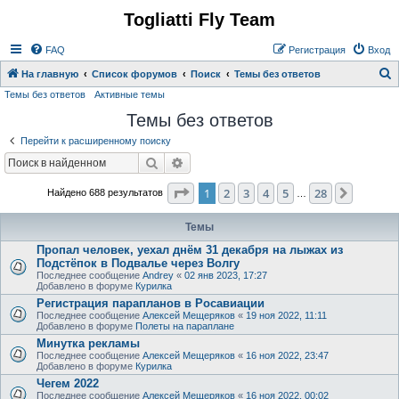
Togliatti Fly Team
Регистрация
FAQ
Р
е
г
и
с
т
р
а
ц
и
я
Вход
На главную
Список форумов
Поиск
Темы без ответов
Темы без ответов
Активные темы
о
Темы без ответов
и
с
Перейти к расширенному поиску
к
Поиск
Расширенный поиск
Страница
1
из
28
1
2
3
4
5
28
След.
Найдено 688 результатов
…
Темы
Пропал человек, уехал днём 31 декабря на лыжах из
Подстёпок в Подвалье через Волгу
Последнее сообщение
Andrey
«
02 янв 2023, 17:27
Добавлено в форуме
Курилка
Регистрация парапланов в Росавиации
Последнее сообщение
Алексей Мещеряков
«
19 ноя 2022, 11:11
Добавлено в форуме
Полеты на параплане
Минутка рекламы
Последнее сообщение
Алексей Мещеряков
«
16 ноя 2022, 23:47
Добавлено в форуме
Курилка
Чегем 2022
Последнее сообщение
Алексей Мещеряков
«
16 ноя 2022, 00:02