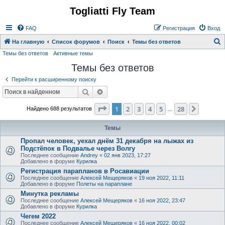
Togliatti Fly Team
Регистрация
FAQ
Р
е
г
и
с
т
р
а
ц
и
я
Вход
На главную
Список форумов
Поиск
Темы без ответов
Темы без ответов
Активные темы
о
Темы без ответов
и
с
Перейти к расширенному поиску
к
Поиск
Расширенный поиск
Страница
1
из
28
1
2
3
4
5
28
След.
Найдено 688 результатов
…
Темы
Пропал человек, уехал днём 31 декабря на лыжах из
Подстёпок в Подвалье через Волгу
Последнее сообщение
Andrey
«
02 янв 2023, 17:27
Добавлено в форуме
Курилка
Регистрация парапланов в Росавиации
Последнее сообщение
Алексей Мещеряков
«
19 ноя 2022, 11:11
Добавлено в форуме
Полеты на параплане
Минутка рекламы
Последнее сообщение
Алексей Мещеряков
«
16 ноя 2022, 23:47
Добавлено в форуме
Курилка
Чегем 2022
Последнее сообщение
Алексей Мещеряков
«
16 ноя 2022, 00:02