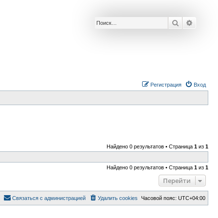
Поиск
Расшир
Р
е
г
и
с
т
р
а
ц
и
я
Вход
Найдено 0 результатов • Страница
1
из
1
Найдено 0 результатов • Страница
1
из
1
Перейти
С
в
я
з
а
т
ь
с
я
с
а
д
м
и
н
и
с
т
р
а
ц
и
е
й
Удалить cookies
Часовой пояс:
UTC+04:00