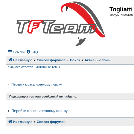
Регистрация
Togliatt
Форум пилотов 
Ссылки
FAQ
На главную
Список форумов
Поиск
Активные темы
Темы без ответов
Активные темы
Перейти к расширенному поиску
Подходящих тем или сообщений не найдено.
Перейти к расширенному поиску
На главную
Связаться с
Список форумов
администрацией