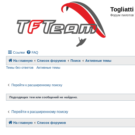
Регистрация
Togliatt
Форум пилотов 
Ссылки
FAQ
На главную
Список форумов
Поиск
Активные темы
Темы без ответов
Активные темы
Перейти к расширенному поиску
Подходящих тем или сообщений не найдено.
Перейти к расширенному поиску
На главную
Связаться с
Список форумов
администрацией