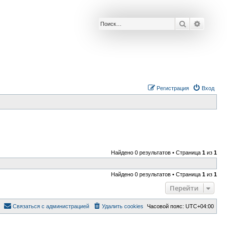
Поиск
Расшир
Р
е
г
и
с
т
р
а
ц
и
я
Вход
Найдено 0 результатов • Страница
1
из
1
Найдено 0 результатов • Страница
1
из
1
Перейти
С
в
я
з
а
т
ь
с
я
с
а
д
м
и
н
и
с
т
р
а
ц
и
е
й
Удалить cookies
Часовой пояс:
UTC+04:00