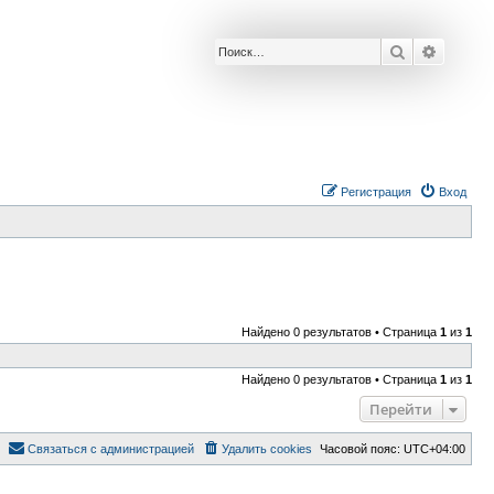
Поиск
Расшир
Р
е
г
и
с
т
р
а
ц
и
я
Вход
Найдено 0 результатов • Страница
1
из
1
Найдено 0 результатов • Страница
1
из
1
Перейти
С
в
я
з
а
т
ь
с
я
с
а
д
м
и
н
и
с
т
р
а
ц
и
е
й
Удалить cookies
Часовой пояс:
UTC+04:00