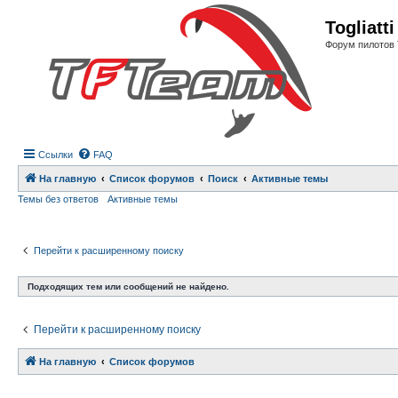
Регистрация
Togliatt
Форум пилотов 
Ссылки
FAQ
На главную
Список форумов
Поиск
Активные темы
Темы без ответов
Активные темы
Перейти к расширенному поиску
Подходящих тем или сообщений не найдено.
Перейти к расширенному поиску
На главную
Связаться с
Список форумов
администрацией