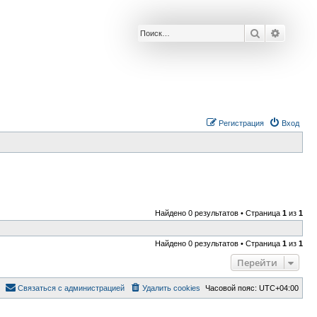
Поиск
Расшир
Р
е
г
и
с
т
р
а
ц
и
я
Вход
Найдено 0 результатов • Страница
1
из
1
Найдено 0 результатов • Страница
1
из
1
Перейти
С
в
я
з
а
т
ь
с
я
с
а
д
м
и
н
и
с
т
р
а
ц
и
е
й
Удалить cookies
Часовой пояс:
UTC+04:00