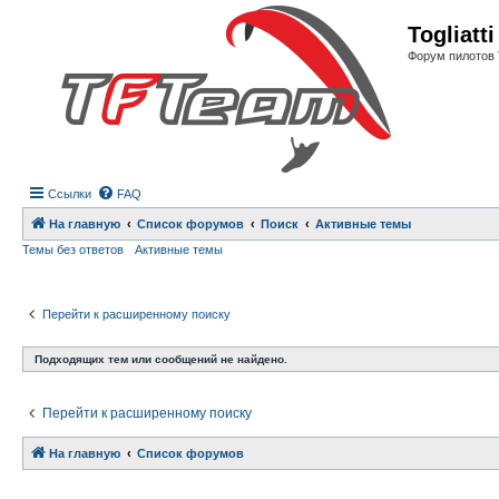
Регистрация
Togliatt
Форум пилотов 
Ссылки
FAQ
На главную
Список форумов
Поиск
Активные темы
Темы без ответов
Активные темы
Перейти к расширенному поиску
Подходящих тем или сообщений не найдено.
Перейти к расширенному поиску
На главную
Связаться с
Список форумов
администрацией