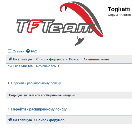
Регистрация
Togliatt
Форум пилотов 
Ссылки
FAQ
На главную
Список форумов
Поиск
Активные темы
Темы без ответов
Активные темы
Перейти к расширенному поиску
Подходящих тем или сообщений не найдено.
Перейти к расширенному поиску
На главную
Связаться с
Список форумов
администрацией