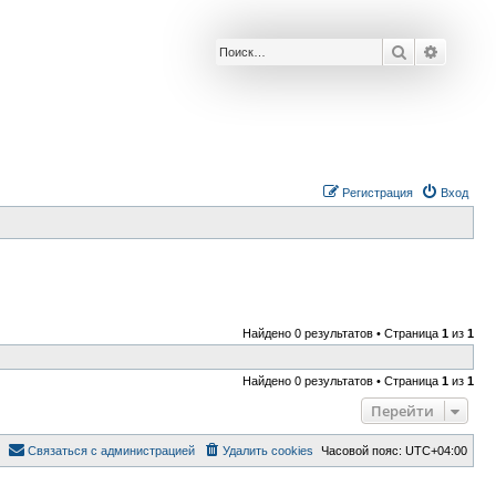
Поиск
Расшир
Р
е
г
и
с
т
р
а
ц
и
я
Вход
Найдено 0 результатов • Страница
1
из
1
Найдено 0 результатов • Страница
1
из
1
Перейти
С
в
я
з
а
т
ь
с
я
с
а
д
м
и
н
и
с
т
р
а
ц
и
е
й
Удалить cookies
Часовой пояс:
UTC+04:00