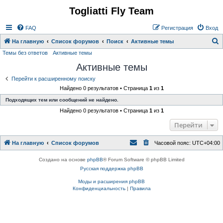
Togliatti Fly Team
Регистрация
FAQ
Р
е
г
и
с
т
р
а
ц
и
я
Вход
На главную
Список форумов
Поиск
Активные темы
Темы без ответов
Активные темы
о
Активные темы
и
с
Перейти к расширенному поиску
Найдено 0 результатов • Страница
1
из
1
к
Подходящих тем или сообщений не найдено.
Найдено 0 результатов • Страница
1
из
1
Перейти
На главную
Список форумов
Часовой пояс:
UTC+04:00
Создано на основе
phpBB
® Forum Software © phpBB Limited
Русская поддержка phpBB
Моды и расширения phpBB
Конфиденциальность
|
Правила