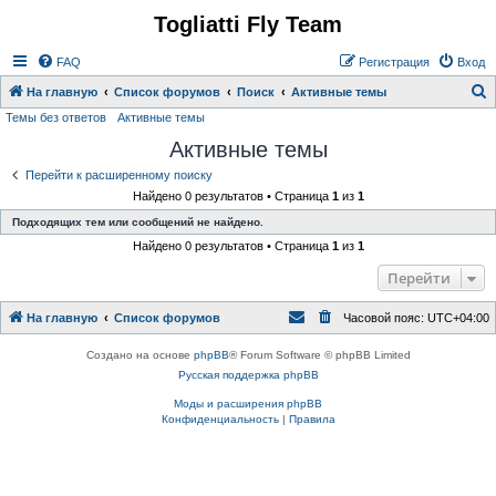
Togliatti Fly Team
Регистрация
FAQ
Р
е
г
и
с
т
р
а
ц
и
я
Вход
На главную
Список форумов
Поиск
Активные темы
Темы без ответов
Активные темы
о
Активные темы
и
с
Перейти к расширенному поиску
Найдено 0 результатов • Страница
1
из
1
к
Подходящих тем или сообщений не найдено.
Найдено 0 результатов • Страница
1
из
1
Перейти
На главную
Список форумов
Часовой пояс:
UTC+04:00
Создано на основе
phpBB
® Forum Software © phpBB Limited
Русская поддержка phpBB
Моды и расширения phpBB
Конфиденциальность
|
Правила