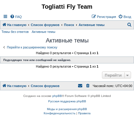
Togliatti Fly Team
Регистрация
FAQ
Р
е
г
и
с
т
р
а
ц
и
я
Вход
На главную
Список форумов
Поиск
Активные темы
Темы без ответов
Активные темы
о
Активные темы
и
с
Перейти к расширенному поиску
Найдено 0 результатов • Страница
1
из
1
к
Подходящих тем или сообщений не найдено.
Найдено 0 результатов • Страница
1
из
1
Перейти
На главную
Список форумов
Часовой пояс:
UTC+04:00
Создано на основе
phpBB
® Forum Software © phpBB Limited
Русская поддержка phpBB
Моды и расширения phpBB
Конфиденциальность
|
Правила