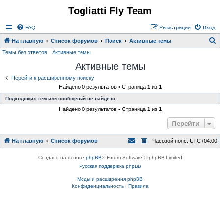
Togliatti Fly Team
Регистрация
FAQ
Р
е
г
и
с
т
р
а
ц
и
я
Вход
На главную
Список форумов
Поиск
Активные темы
Темы без ответов
Активные темы
о
Активные темы
и
с
Перейти к расширенному поиску
Найдено 0 результатов • Страница
1
из
1
к
Подходящих тем или сообщений не найдено.
Найдено 0 результатов • Страница
1
из
1
Перейти
На главную
Список форумов
Часовой пояс:
UTC+04:00
Создано на основе
phpBB
® Forum Software © phpBB Limited
Русская поддержка phpBB
Моды и расширения phpBB
Конфиденциальность
|
Правила