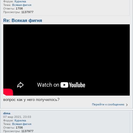
Форум:
Курилка
Тема:
Всякая фигня
Ответы:
1706
Просмотры:
1137977
Re: Всякая фигня
вопрос как у него получилось?
Перейти к сообщению
dima
07 мар 2021, 23:03
Форум:
Курилка
Тема:
Всякая фигня
Ответы:
1706
Просмотры:
1137977