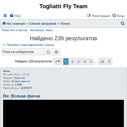
Togliatti Fly Team
Регистрация
FAQ
Р
е
г
и
с
т
р
а
ц
и
я
Вход
На главную
Список форумов
Поиск
Темы без ответов
Активные темы
о
Найдено 239 результатов
и
с
Перейти к расширенному поиску
к
Поиск
Расширенный поиск
Страница
1
из
24
1
2
3
4
5
24
След.
Найдено 239 результатов
…
dima
09 май 2021, 22:24
Форум:
Курилка
Тема:
Всякая фигня
Ответы:
1706
Просмотры:
1137977
Re: Всякая фигня