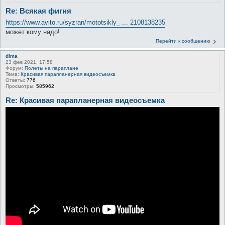
Re: Всякая фигня
https://www.avito.ru/syzran/mototsikly_ ... 2108138235
может кому надо!
Перейти к сообщению
dima
23 фев 2021, 17:58
Форум:
Полеты на параплане
Тема:
Красивая парапланерная видеосъемка
Ответы:
776
Просмотры:
585962
Re: Красивая парапланерная видеосъемка