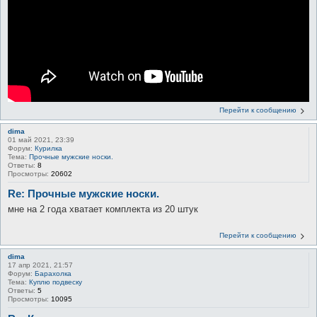
Перейти к сообщению
dima
01 май 2021, 23:39
Форум:
Курилка
Тема:
Прочные мужские носки.
Ответы:
8
Просмотры:
20602
Re: Прочные мужские носки.
мне на 2 года хватает комплекта из 20 штук
Перейти к сообщению
dima
17 апр 2021, 21:57
Форум:
Барахолка
Тема:
Куплю подвеску
Ответы:
5
Просмотры:
10095