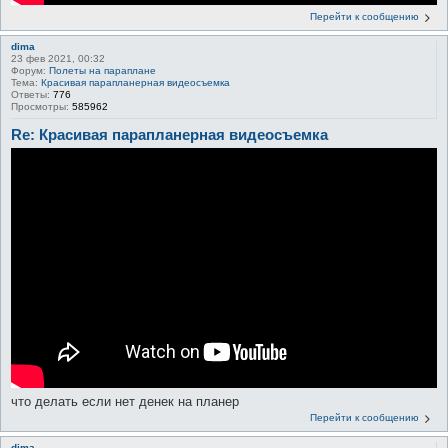
Перейти к сообщению
dima
23 фев 2021, 00:32
Форум:
Полеты на параплане
Тема:
Красивая парапланерная видеосъемка
Ответы:
776
Просмотры:
585962
Re: Красивая парапланерная видеосъемка
что делать если нет денек на планер
Перейти к сообщению
dima