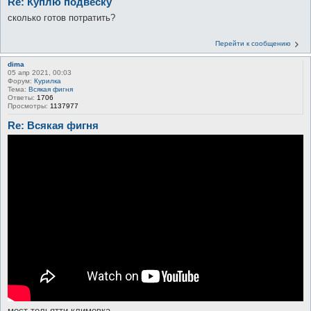
Re: Куплю подвеску
сколько готов потратить?
Перейти к сообщению
dima
05 апр 2021, 00:03
Форум:
Курилка
Тема:
Всякая фигня
Ответы:
1706
Просмотры:
1137977
Re: Всякая фигня
мост тольятти климовка