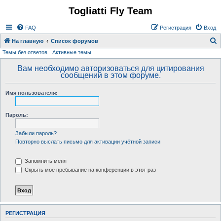
Togliatti Fly Team
Регистрация
FAQ
Р
е
г
и
с
т
р
а
ц
и
я
Вход
На главную
Список форумов
Темы без ответов
Активные темы
о
и
Вам необходимо авторизоваться для цитирования
сообщений в этом форуме.
с
к
Имя пользователя:
Пароль:
Забыли пароль?
Повторно выслать письмо для активации учётной записи
Запомнить меня
Скрыть моё пребывание на конференции в этот раз
Р
Е
Г
И
С
Т
Р
А
Ц
И
Я