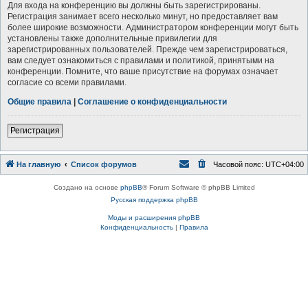
Для входа на конференцию вы должны быть зарегистрированы.
Регистрация занимает всего несколько минут, но предоставляет вам
более широкие возможности. Администратором конференции могут быть
установлены также дополнительные привилегии для
зарегистрированных пользователей. Прежде чем зарегистрироваться,
вам следует ознакомиться с правилами и политикой, принятыми на
конференции. Помните, что ваше присутствие на форумах означает
согласие со всеми правилами.
Общие правила
|
Соглашение о конфиденциальности
Р
е
г
и
с
т
р
а
ц
и
я
На главную
Список форумов
Часовой пояс:
UTC+04:00
Создано на основе
phpBB
® Forum Software © phpBB Limited
Русская поддержка phpBB
Моды и расширения phpBB
Конфиденциальность
|
Правила