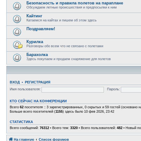
Безопасность и правила полетов на параплане
Обсуждаем летные происшествия и предпосылки к ним
Кайтинг
Катаемся на кайтах и пишем об этом здесь
Поздравляем!
Курилка
Разговоры обо всем что не связано с полетами
Барахолка
Здесь покупаем и продаем снаряжение для полетов
ВХОД
•
Р
Е
Г
И
С
Т
Р
А
Ц
И
Я
Имя пользователя:
Пароль:
КТО СЕЙЧАС НА КОНФЕРЕНЦИИ
Всего
62
посетителя :: 3 зарегистрированных, 0 скрытых и 59 гостей (основано 
Больше всего посетителей (
1155
) здесь было 10 фев 2026, 23:42
СТАТИСТИКА
Всего сообщений:
76312
• Всего тем:
3320
• Всего пользователей:
482
• Новый по
На главную
Связаться с
Список форумов