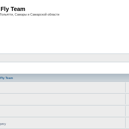
i Fly Team
Тольятти, Самары и Самарской области
 Fly Team
рягу