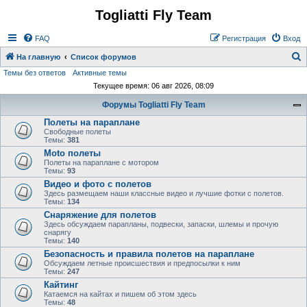
Togliatti Fly Team
Регистрация
FAQ
Р
е
г
и
с
т
р
а
ц
и
я
Вход
На главную
Список форумов
Темы без ответов
Активные темы
о
Текущее время: 06 авг 2026, 08:09
и
Форумы Togliatti Fly Team
с
Полеты на параплане
к
Свободные полеты
Темы:
381
Moto полеты
Полеты на параплане с мотором
Темы:
93
Видео и фото с полетов
Здесь размещаем наши классные видео и лучшие фотки с полетов.
Темы:
134
Снаряжение для полетов
Здесь обсуждаем парапланы, подвески, запаски, шлемы и прочую
снарягу
Темы:
140
Безопасность и правила полетов на параплане
Обсуждаем летные происшествия и предпосылки к ним
Темы:
247
Кайтинг
Катаемся на кайтах и пишем об этом здесь
Темы:
48