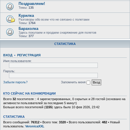
Поздравляем!
Темы:
135
Курилка
Разговоры обо всем что не связано с полетами
Темы:
1764
Барахолка
Здесь покупаем и продаем снаряжение для полетов
Темы:
377
СТАТИСТИКА
ВХОД
•
Р
Е
Г
И
С
Т
Р
А
Ц
И
Я
Имя пользователя:
Пароль:
Забыли пароль?
Запомнить меня
КТО СЕЙЧАС НА КОНФЕРЕНЦИИ
Всего
32
посетителя :: 4 зарегистрированных, 0 скрытых и 28 гостей (основано на
активности пользователей за последние 5 минут)
Больше всего посетителей (
1155
) здесь было 10 фев 2026, 23:42
СТАТИСТИКА
Всего сообщений:
76312
• Всего тем:
3320
• Всего пользователей:
482
• Новый
пользователь:
VeronicaXXL