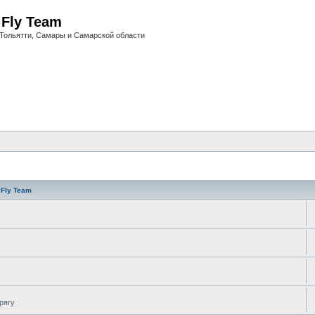
i Fly Team
Тольятти, Самары и Самарской области
 Fly Team
рягу