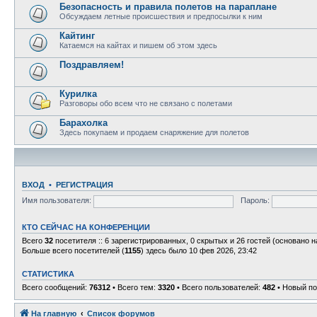
Безопасность и правила полетов на параплане
Обсуждаем летные происшествия и предпосылки к ним
Кайтинг
Катаемся на кайтах и пишем об этом здесь
Поздравляем!
Курилка
Разговоры обо всем что не связано с полетами
Барахолка
Здесь покупаем и продаем снаряжение для полетов
ВХОД
•
Р
Е
Г
И
С
Т
Р
А
Ц
И
Я
Имя пользователя:
Пароль:
КТО СЕЙЧАС НА КОНФЕРЕНЦИИ
Всего
32
посетителя :: 6 зарегистрированных, 0 скрытых и 26 гостей (основано 
Больше всего посетителей (
1155
) здесь было 10 фев 2026, 23:42
СТАТИСТИКА
Всего сообщений:
76312
• Всего тем:
3320
• Всего пользователей:
482
• Новый по
На главную
Связаться с
Список форумов