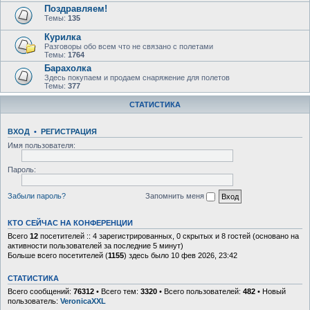
Поздравляем!
Темы:
135
Курилка
Разговоры обо всем что не связано с полетами
Темы:
1764
Барахолка
Здесь покупаем и продаем снаряжение для полетов
Темы:
377
СТАТИСТИКА
ВХОД
•
Р
Е
Г
И
С
Т
Р
А
Ц
И
Я
Имя пользователя:
Пароль:
Забыли пароль?
Запомнить меня
КТО СЕЙЧАС НА КОНФЕРЕНЦИИ
Всего
12
посетителей :: 4 зарегистрированных, 0 скрытых и 8 гостей (основано на
активности пользователей за последние 5 минут)
Больше всего посетителей (
1155
) здесь было 10 фев 2026, 23:42
СТАТИСТИКА
Всего сообщений:
76312
• Всего тем:
3320
• Всего пользователей:
482
• Новый
пользователь:
VeronicaXXL