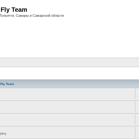
i Fly Team
Тольятти, Самары и Самарской области
 Fly Team
рягу