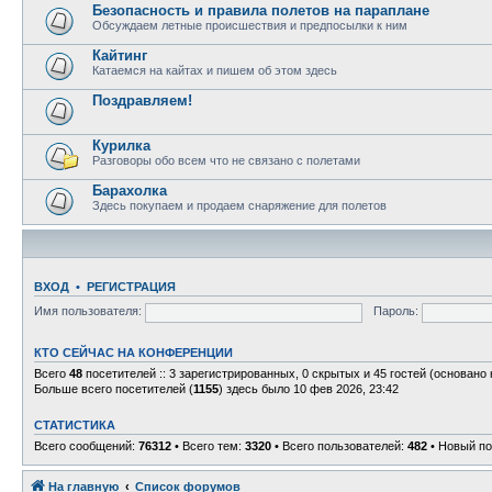
Безопасность и правила полетов на параплане
Обсуждаем летные происшествия и предпосылки к ним
Кайтинг
Катаемся на кайтах и пишем об этом здесь
Поздравляем!
Курилка
Разговоры обо всем что не связано с полетами
Барахолка
Здесь покупаем и продаем снаряжение для полетов
ВХОД
•
Р
Е
Г
И
С
Т
Р
А
Ц
И
Я
Имя пользователя:
Пароль:
КТО СЕЙЧАС НА КОНФЕРЕНЦИИ
Всего
48
посетителей :: 3 зарегистрированных, 0 скрытых и 45 гостей (основано
Больше всего посетителей (
1155
) здесь было 10 фев 2026, 23:42
СТАТИСТИКА
Всего сообщений:
76312
• Всего тем:
3320
• Всего пользователей:
482
• Новый по
На главную
Связаться с
Список форумов