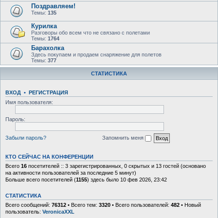
Поздравляем!
Темы:
135
Курилка
Разговоры обо всем что не связано с полетами
Темы:
1764
Барахолка
Здесь покупаем и продаем снаряжение для полетов
Темы:
377
СТАТИСТИКА
ВХОД
•
Р
Е
Г
И
С
Т
Р
А
Ц
И
Я
Имя пользователя:
Пароль:
Забыли пароль?
Запомнить меня
КТО СЕЙЧАС НА КОНФЕРЕНЦИИ
Всего
16
посетителей :: 3 зарегистрированных, 0 скрытых и 13 гостей (основано
на активности пользователей за последние 5 минут)
Больше всего посетителей (
1155
) здесь было 10 фев 2026, 23:42
СТАТИСТИКА
Всего сообщений:
76312
• Всего тем:
3320
• Всего пользователей:
482
• Новый
пользователь:
VeronicaXXL