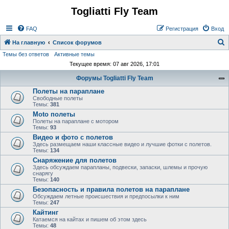
Togliatti Fly Team
Регистрация
FAQ
Р
е
г
и
с
т
р
а
ц
и
я
Вход
На главную
Список форумов
Темы без ответов
Активные темы
о
Текущее время: 07 авг 2026, 17:01
и
Форумы Togliatti Fly Team
с
Полеты на параплане
к
Свободные полеты
Темы:
381
Moto полеты
Полеты на параплане с мотором
Темы:
93
Видео и фото с полетов
Здесь размещаем наши классные видео и лучшие фотки с полетов.
Темы:
134
Снаряжение для полетов
Здесь обсуждаем парапланы, подвески, запаски, шлемы и прочую
снарягу
Темы:
140
Безопасность и правила полетов на параплане
Обсуждаем летные происшествия и предпосылки к ним
Темы:
247
Кайтинг
Катаемся на кайтах и пишем об этом здесь
Темы:
48