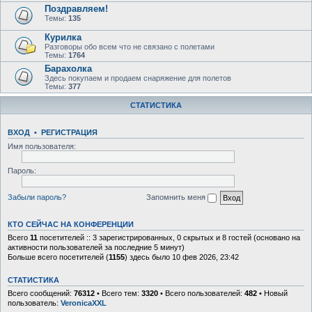
Поздравляем!
Темы:
135
Курилка
Разговоры обо всем что не связано с полетами
Темы:
1764
Барахолка
Здесь покупаем и продаем снаряжение для полетов
Темы:
377
СТАТИСТИКА
ВХОД
•
Р
Е
Г
И
С
Т
Р
А
Ц
И
Я
Имя пользователя:
Пароль:
Забыли пароль?
Запомнить меня
КТО СЕЙЧАС НА КОНФЕРЕНЦИИ
Всего
11
посетителей :: 3 зарегистрированных, 0 скрытых и 8 гостей (основано на
активности пользователей за последние 5 минут)
Больше всего посетителей (
1155
) здесь было 10 фев 2026, 23:42
СТАТИСТИКА
Всего сообщений:
76312
• Всего тем:
3320
• Всего пользователей:
482
• Новый
пользователь:
VeronicaXXL