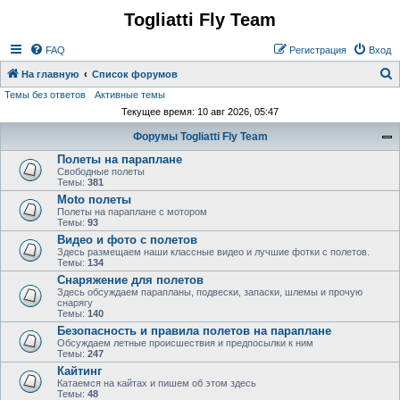
Togliatti Fly Team
Регистрация
FAQ
Р
е
г
и
с
т
р
а
ц
и
я
Вход
На главную
Список форумов
Темы без ответов
Активные темы
о
Текущее время: 10 авг 2026, 05:47
и
Форумы Togliatti Fly Team
с
Полеты на параплане
к
Свободные полеты
Темы:
381
Moto полеты
Полеты на параплане с мотором
Темы:
93
Видео и фото с полетов
Здесь размещаем наши классные видео и лучшие фотки с полетов.
Темы:
134
Снаряжение для полетов
Здесь обсуждаем парапланы, подвески, запаски, шлемы и прочую
снарягу
Темы:
140
Безопасность и правила полетов на параплане
Обсуждаем летные происшествия и предпосылки к ним
Темы:
247
Кайтинг
Катаемся на кайтах и пишем об этом здесь
Темы:
48