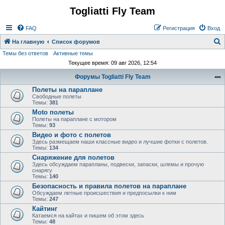
Togliatti Fly Team
Регистрация
FAQ
Р
е
г
и
с
т
р
а
ц
и
я
Вход
На главную
Список форумов
Темы без ответов
Активные темы
о
Текущее время: 09 авг 2026, 12:54
и
Форумы Togliatti Fly Team
с
Полеты на параплане
к
Свободные полеты
Темы:
381
Moto полеты
Полеты на параплане с мотором
Темы:
93
Видео и фото с полетов
Здесь размещаем наши классные видео и лучшие фотки с полетов.
Темы:
134
Снаряжение для полетов
Здесь обсуждаем парапланы, подвески, запаски, шлемы и прочую
снарягу
Темы:
140
Безопасность и правила полетов на параплане
Обсуждаем летные происшествия и предпосылки к ним
Темы:
247
Кайтинг
Катаемся на кайтах и пишем об этом здесь
Темы:
48