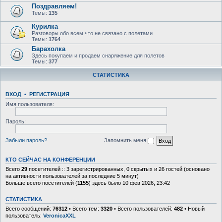
Поздравляем!
Темы:
135
Курилка
Разговоры обо всем что не связано с полетами
Темы:
1764
Барахолка
Здесь покупаем и продаем снаряжение для полетов
Темы:
377
СТАТИСТИКА
ВХОД
•
Р
Е
Г
И
С
Т
Р
А
Ц
И
Я
Имя пользователя:
Пароль:
Забыли пароль?
Запомнить меня
КТО СЕЙЧАС НА КОНФЕРЕНЦИИ
Всего
29
посетителей :: 3 зарегистрированных, 0 скрытых и 26 гостей (основано
на активности пользователей за последние 5 минут)
Больше всего посетителей (
1155
) здесь было 10 фев 2026, 23:42
СТАТИСТИКА
Всего сообщений:
76312
• Всего тем:
3320
• Всего пользователей:
482
• Новый
пользователь:
VeronicaXXL