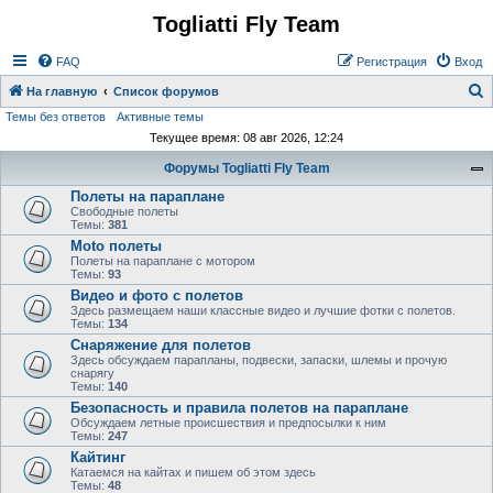
Togliatti Fly Team
Регистрация
FAQ
Р
е
г
и
с
т
р
а
ц
и
я
Вход
На главную
Список форумов
Темы без ответов
Активные темы
о
Текущее время: 08 авг 2026, 12:24
и
Форумы Togliatti Fly Team
с
Полеты на параплане
к
Свободные полеты
Темы:
381
Moto полеты
Полеты на параплане с мотором
Темы:
93
Видео и фото с полетов
Здесь размещаем наши классные видео и лучшие фотки с полетов.
Темы:
134
Снаряжение для полетов
Здесь обсуждаем парапланы, подвески, запаски, шлемы и прочую
снарягу
Темы:
140
Безопасность и правила полетов на параплане
Обсуждаем летные происшествия и предпосылки к ним
Темы:
247
Кайтинг
Катаемся на кайтах и пишем об этом здесь
Темы:
48