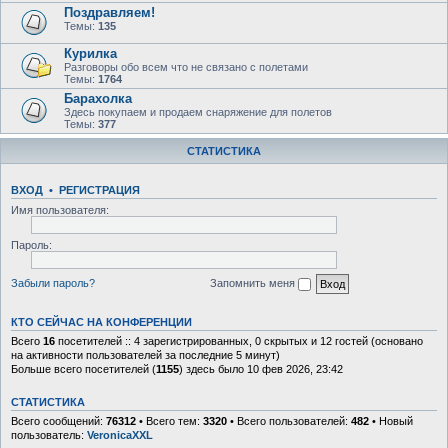
Поздравляем!
Темы:
135
Курилка
Разговоры обо всем что не связано с полетами
Темы:
1764
Барахолка
Здесь покупаем и продаем снаряжение для полетов
Темы:
377
СТАТИСТИКА
ВХОД
•
Р
Е
Г
И
С
Т
Р
А
Ц
И
Я
Имя пользователя:
Пароль:
Забыли пароль?
Запомнить меня
КТО СЕЙЧАС НА КОНФЕРЕНЦИИ
Всего
16
посетителей :: 4 зарегистрированных, 0 скрытых и 12 гостей (основано
на активности пользователей за последние 5 минут)
Больше всего посетителей (
1155
) здесь было 10 фев 2026, 23:42
СТАТИСТИКА
Всего сообщений:
76312
• Всего тем:
3320
• Всего пользователей:
482
• Новый
пользователь:
VeronicaXXL