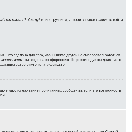
Забыли пароль?
. Следуйте инструкциям, и скоро вы снова сможете войти
я. Это сделано для того, чтобы никто другой не смог воспользоваться
омнить меня
при входе на конференцию. Не рекомендуется делать это
о администратор отключил эту функцию.
такие как отслеживание прочитанных сообщений, если эта возможность
очь.
 имени пользователя вверху страницы и перейдите по ссылке
Личный