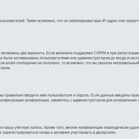
ьзователей. Также возможно, что он заблокировал ваш IP-адрес или запрети
о возможны два варианта. Если включена поддержка COPPA и при регистрации
си были активированы пользователями или администратором до входа в сист
ли email-сообщение не получено, то возможно, что вы указали неправильный
тором.
вы правильно вводите имя пользователя и пароль. Если данные введены прав
 конфигурации конференции, свяжитесь с администратором для исправления 
ил вашу учётную запись. Кроме того, многие конференции периодически уда
зарегистрироваться снова и активнее участвовать в дискуссиях.