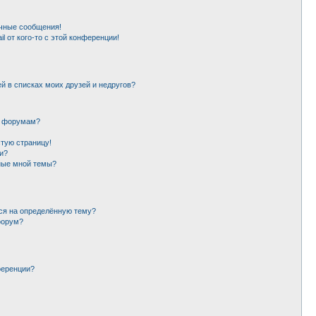
чные сообщения!
l от кого-то с этой конференции!
й в списках моих друзей и недругов?
и форумам?
стую страницу!
и?
ные мной темы?
ься на определённую тему?
форум?
ференции?