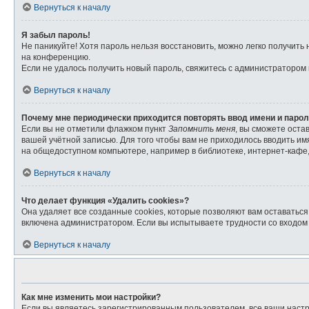
Вернуться к началу
Я забыл пароль!
Не паникуйте! Хотя пароль нельзя восстановить, можно легко получит
на конференцию.
Если не удалось получить новый пароль, свяжитесь с администратором
Вернуться к началу
Почему мне периодически приходится повторять ввод имени и паро
Если вы не отметили флажком пункт
Запомнить меня
, вы сможете оста
вашей учётной записью. Для того чтобы вам не приходилось вводить и
на общедоступном компьютере, например в библиотеке, интернет-кафе, 
Вернуться к началу
Что делает функция «Удалить cookies»?
Она удаляет все созданные cookies, которые позволяют вам оставатьс
включена администратором. Если вы испытываете трудности со входом 
Вернуться к началу
Как мне изменить мои настройки?
Если вы являетесь зарегистрированным пользователем, все ваши настр