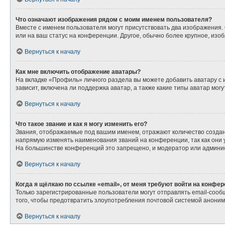
Что означают изображения рядом с моим именем пользователя?
Вместе с именем пользователя могут присутствовать два изображения. О
или на ваш статус на конференции. Другое, обычно более крупное, изо
Вернуться к началу
Как мне включить отображение аватары?
На вкладке «Профиль» личного раздела вы можете добавить аватару с
зависит, включена ли поддержка аватар, а также какие типы аватар мо
Вернуться к началу
Что такое звание и как я могу изменить его?
Звания, отображаемые под вашим именем, отражают количество созда
напрямую изменять наименования званий на конференции, так как они
На большинстве конференций это запрещено, и модератор или админис
Вернуться к началу
Когда я щёлкаю по ссылке «email», от меня требуют войти на конфе
Только зарегистрированные пользователи могут отправлять email-сооб
того, чтобы предотвратить злоупотребления почтовой системой анони
Вернуться к началу