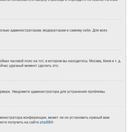
 только администраторам, модераторам и самому себе. Для всех
ках часовой пояс на тот, в котором вы находитесь: Москва, Киев и т. д.
ейчас удачный момент сделать это.
сервере. Уведомите администратора для устранения проблемы.
дминистратора конференции, может ли он установить нужный вам
жете получить на сайте
phpBB
®.