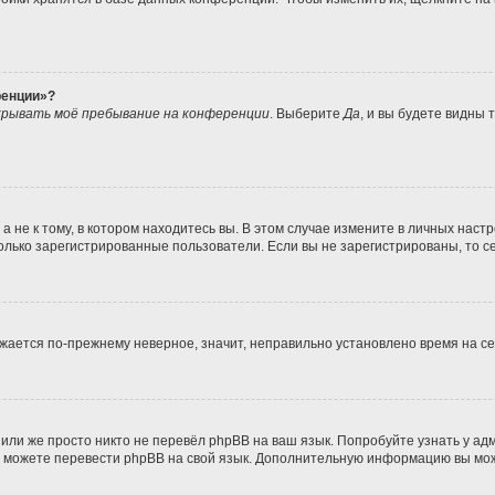
ренции»?
рывать моё пребывание на конференции
. Выберите
Да
, и вы будете видны
не к тому, в котором находитесь вы. В этом случае измените в личных настрой
 только зарегистрированные пользователи. Если вы не зарегистрированы, то с
ражается по-прежнему неверное, значит, неправильно установлено время на 
или же просто никто не перевёл phpBB на ваш язык. Попробуйте узнать у а
ами можете перевести phpBB на свой язык. Дополнительную информацию вы мо