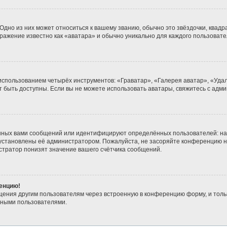
дно из них может относиться к вашему званию, обычно это звёздочки, квадра
бражение известно как «аватара» и обычно уникально для каждого пользовате
 использованием четырёх инструментов: «Граватар», «Галерея аватар», «Уд
гут быть доступны. Если вы не можете использовать аватары, свяжитесь с а
нных вами сообщений или идентифицируют определённых пользователей: на
 установлены её администратором. Пожалуйста, не засоряйте конференцию н
тратор понизят значение вашего счётчика сообщений.
ренцию!
щения другим пользователям через встроенную в конференцию форму, и толь
мными пользователями.