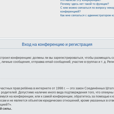
Кто написал эту конференцию?
Почему здесь нет такой-то функции?
С кем можно связаться по вопросу неко
конференцией?
Как мне связаться с администратором 
Вход на конференцию и регистрация
 настроил конференцию: должны ли вы зарегистрироваться, чтобы размещать 
ичные сообщения, отправка email-сообщений, участие в группах и т. д. Реги
ащите частных прав ребёнка в интернете от 1998 г. — это закон Соединённых Ш
е родителей. Допустимо наличие иного вида подтверждения того, что опек
ющемуся на конференции, или к самой конференции, обратитесь за помощью к 
ам и не является объектом юридических отношений, кроме указанных в отве
нцией?».
й силы.
.