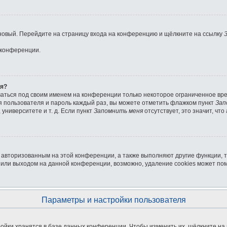
ь новый. Перейдите на страницу входа на конференцию и щёлкните на ссылку
 конференции.
ля?
ваться под своим именем на конференции только некоторое ограниченное врем
мя пользователя и пароль каждый раз, вы можете отметить флажком пункт
Зап
университете и т. д. Если пункт
Запомнить меня
отсутствует, это значит, чт
я авторизованным на этой конференции, а также выполняют другие функции, 
или выходом на данной конференции, возможно, удаление cookies может пом
Параметры и настройки пользователя
ойки хранятся в базе данных конференции. Чтобы изменить их, щёлкните на