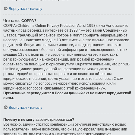
Вернуться к началу
Что такое COPPA?
COPPA (Children’s Online Privacy Protection Act of 1998), или Акт о защите
частных прав ребёнка в интернете от 1998 г. — это закон Соединённых
Штатов, требующий от сайтов, которые могут собирать информацию от
несовершеннолетних младше 13 лет, иметь на это письменное согласие
родителей. Допустимо наличие иного вида подтверждения того, что
опекуны разрешают сбор личной информации от несовершеннолетних
младше 13 лет. Если вы не уверены, применимо ли это к вам, как к
регистрирующемуся на конференции, или к самой конференции,
обратитесь за помощью к юрисконсульту. Обратите внимание, что phpBB
Limited администрация данной конференции не может давать
рекомендаций по правовым вопросам и не является объектом
юридических отношений, кроме указанных в ответе на вопрос «С кем
можно связаться по вопросу некорректного использования и/или
юридических вопросов, связанных с этой конференцией?».
Примечание переводчика: в России данный акт не имеет юридической
силы.
.
Вернуться к началу
Почему я не могу зарегистрироваться?
Возможно, администратор конференции отключил регистрацию новых
пользователей. Также возможно, что он заблокировал ваш IP-адрес или
запретил имя, под которым вы пытаетесь зарегистрироваться.