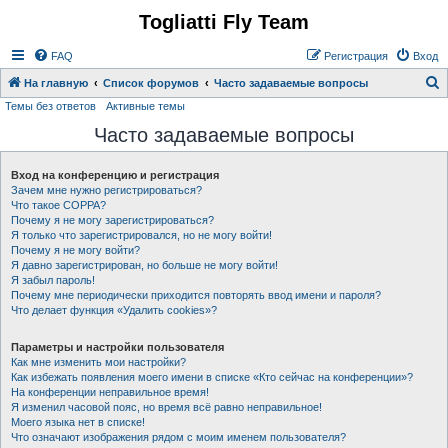
Togliatti Fly Team
Регистрация
FAQ
Р
е
г
и
с
т
р
а
ц
и
я
Вход
На главную
Список форумов
Часто задаваемые вопросы
Темы без ответов
Активные темы
о
Часто задаваемые вопросы
и
с
Вход на конференцию и регистрация
к
Зачем мне нужно регистрироваться?
Что такое COPPA?
Почему я не могу зарегистрироваться?
Я только что зарегистрировался, но не могу войти!
Почему я не могу войти?
Я давно зарегистрирован, но больше не могу войти!
Я забыл пароль!
Почему мне периодически приходится повторять ввод имени и пароля?
Что делает функция «Удалить cookies»?
Параметры и настройки пользователя
Как мне изменить мои настройки?
Как избежать появления моего имени в списке «Кто сейчас на конференции»?
На конференции неправильное время!
Я изменил часовой пояс, но время всё равно неправильное!
Моего языка нет в списке!
Что означают изображения рядом с моим именем пользователя?