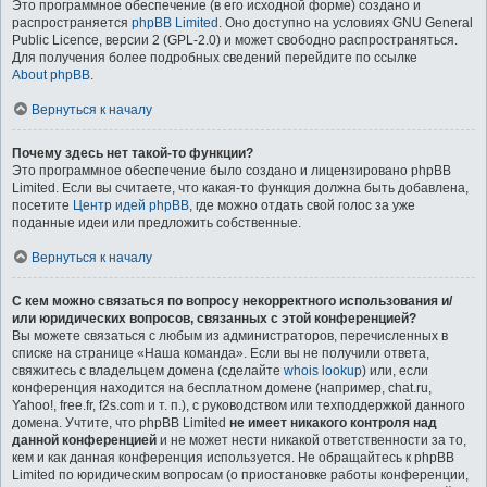
Это программное обеспечение (в его исходной форме) создано и
распространяется
phpBB Limited
. Оно доступно на условиях GNU General
Public Licence, версии 2 (GPL-2.0) и может свободно распространяться.
Для получения более подробных сведений перейдите по ссылке
About phpBB
.
Вернуться к началу
Почему здесь нет такой-то функции?
Это программное обеспечение было создано и лицензировано phpBB
Limited. Если вы считаете, что какая-то функция должна быть добавлена,
посетите
Центр идей phpBB
, где можно отдать свой голос за уже
поданные идеи или предложить собственные.
Вернуться к началу
С кем можно связаться по вопросу некорректного использования и/
или юридических вопросов, связанных с этой конференцией?
Вы можете связаться с любым из администраторов, перечисленных в
списке на странице «Наша команда». Если вы не получили ответа,
свяжитесь с владельцем домена (сделайте
whois lookup
) или, если
конференция находится на бесплатном домене (например, chat.ru,
Yahoo!, free.fr, f2s.com и т. п.), с руководством или техподдержкой данного
домена. Учтите, что phpBB Limited
не имеет никакого контроля над
данной конференцией
и не может нести никакой ответственности за то,
кем и как данная конференция используется. Не обращайтесь к phpBB
Limited по юридическим вопросам (о приостановке работы конференции,