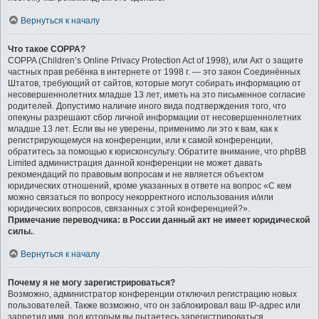
Вернуться к началу
Что такое COPPA?
COPPA (Children’s Online Privacy Protection Act of 1998), или Акт о защите
частных прав ребёнка в интернете от 1998 г. — это закон Соединённых
Штатов, требующий от сайтов, которые могут собирать информацию от
несовершеннолетних младше 13 лет, иметь на это письменное согласие
родителей. Допустимо наличие иного вида подтверждения того, что
опекуны разрешают сбор личной информации от несовершеннолетних
младше 13 лет. Если вы не уверены, применимо ли это к вам, как к
регистрирующемуся на конференции, или к самой конференции,
обратитесь за помощью к юрисконсульту. Обратите внимание, что phpBB
Limited администрация данной конференции не может давать
рекомендаций по правовым вопросам и не является объектом
юридических отношений, кроме указанных в ответе на вопрос «С кем
можно связаться по вопросу некорректного использования и/или
юридических вопросов, связанных с этой конференцией?».
Примечание переводчика: в России данный акт не имеет юридической
силы.
.
Вернуться к началу
Почему я не могу зарегистрироваться?
Возможно, администратор конференции отключил регистрацию новых
пользователей. Также возможно, что он заблокировал ваш IP-адрес или
запретил имя, под которым вы пытаетесь зарегистрироваться.