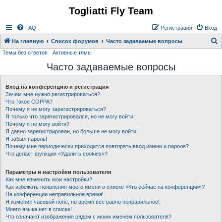
Togliatti Fly Team
Регистрация
FAQ
Р
е
г
и
с
т
р
а
ц
и
я
Вход
На главную
Список форумов
Часто задаваемые вопросы
Темы без ответов
Активные темы
о
Часто задаваемые вопросы
и
с
Вход на конференцию и регистрация
к
Зачем мне нужно регистрироваться?
Что такое COPPA?
Почему я не могу зарегистрироваться?
Я только что зарегистрировался, но не могу войти!
Почему я не могу войти?
Я давно зарегистрирован, но больше не могу войти!
Я забыл пароль!
Почему мне периодически приходится повторять ввод имени и пароля?
Что делает функция «Удалить cookies»?
Параметры и настройки пользователя
Как мне изменить мои настройки?
Как избежать появления моего имени в списке «Кто сейчас на конференции»?
На конференции неправильное время!
Я изменил часовой пояс, но время всё равно неправильное!
Моего языка нет в списке!
Что означают изображения рядом с моим именем пользователя?