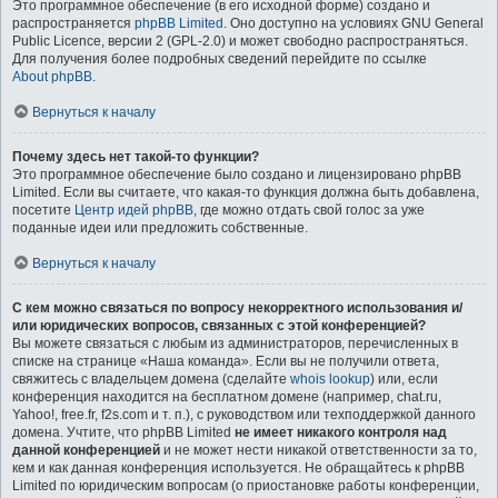
Это программное обеспечение (в его исходной форме) создано и
распространяется
phpBB Limited
. Оно доступно на условиях GNU General
Public Licence, версии 2 (GPL-2.0) и может свободно распространяться.
Для получения более подробных сведений перейдите по ссылке
About phpBB
.
Вернуться к началу
Почему здесь нет такой-то функции?
Это программное обеспечение было создано и лицензировано phpBB
Limited. Если вы считаете, что какая-то функция должна быть добавлена,
посетите
Центр идей phpBB
, где можно отдать свой голос за уже
поданные идеи или предложить собственные.
Вернуться к началу
С кем можно связаться по вопросу некорректного использования и/
или юридических вопросов, связанных с этой конференцией?
Вы можете связаться с любым из администраторов, перечисленных в
списке на странице «Наша команда». Если вы не получили ответа,
свяжитесь с владельцем домена (сделайте
whois lookup
) или, если
конференция находится на бесплатном домене (например, chat.ru,
Yahoo!, free.fr, f2s.com и т. п.), с руководством или техподдержкой данного
домена. Учтите, что phpBB Limited
не имеет никакого контроля над
данной конференцией
и не может нести никакой ответственности за то,
кем и как данная конференция используется. Не обращайтесь к phpBB
Limited по юридическим вопросам (о приостановке работы конференции,