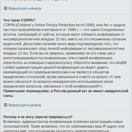
Вернуться к началу
Что такое COPPA?
COPPA (Children’s Online Privacy Protection Act of 1998), или Акт о защите
частных прав ребёнка в интернете от 1998 г. — это закон Соединённых
Штатов, требующий от сайтов, которые могут собирать информацию от
несовершеннолетних младше 13 лет, иметь на это письменное согласие
родителей. Допустимо наличие иного вида подтверждения того, что
опекуны разрешают сбор личной информации от несовершеннолетних
младше 13 лет. Если вы не уверены, применимо ли это к вам, как к
регистрирующемуся на конференции, или к самой конференции,
обратитесь за помощью к юрисконсульту. Обратите внимание, что phpBB
Limited администрация данной конференции не может давать
рекомендаций по правовым вопросам и не является объектом
юридических отношений, кроме указанных в ответе на вопрос «С кем
можно связаться по вопросу некорректного использования и/или
юридических вопросов, связанных с этой конференцией?».
Примечание переводчика: в России данный акт не имеет юридической
силы.
.
Вернуться к началу
Почему я не могу зарегистрироваться?
Возможно, администратор конференции отключил регистрацию новых
пользователей. Также возможно, что он заблокировал ваш IP-адрес или
запретил имя, под которым вы пытаетесь зарегистрироваться.