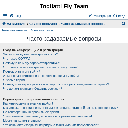
Togliatti Fly Team
Регистрация
FAQ
Р
е
г
и
с
т
р
а
ц
и
я
Вход
На главную
Список форумов
Часто задаваемые вопросы
Темы без ответов
Активные темы
о
Часто задаваемые вопросы
и
с
Вход на конференцию и регистрация
к
Зачем мне нужно регистрироваться?
Что такое COPPA?
Почему я не могу зарегистрироваться?
Я только что зарегистрировался, но не могу войти!
Почему я не могу войти?
Я давно зарегистрирован, но больше не могу войти!
Я забыл пароль!
Почему мне периодически приходится повторять ввод имени и пароля?
Что делает функция «Удалить cookies»?
Параметры и настройки пользователя
Как мне изменить мои настройки?
Как избежать появления моего имени в списке «Кто сейчас на конференции»?
На конференции неправильное время!
Я изменил часовой пояс, но время всё равно неправильное!
Моего языка нет в списке!
Что означают изображения рядом с моим именем пользователя?